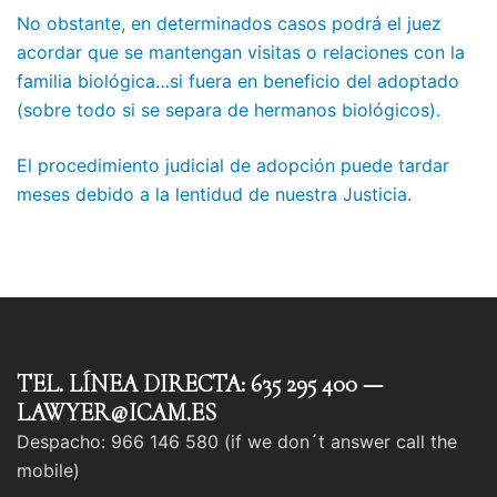
No obstante, en determinados casos podrá el juez
acordar que se mantengan visitas o relaciones con la
familia biológica…si fuera en beneficio del adoptado
(sobre todo si se separa de hermanos biológicos).
El procedimiento judicial de adopción puede tardar
meses debido a la lentidud de nuestra Justicia.
TEL. LÍNEA DIRECTA: 635 295 400 —
LAWYER@ICAM.ES
Despacho: 966 146 580 (if we don´t answer call the
mobile)