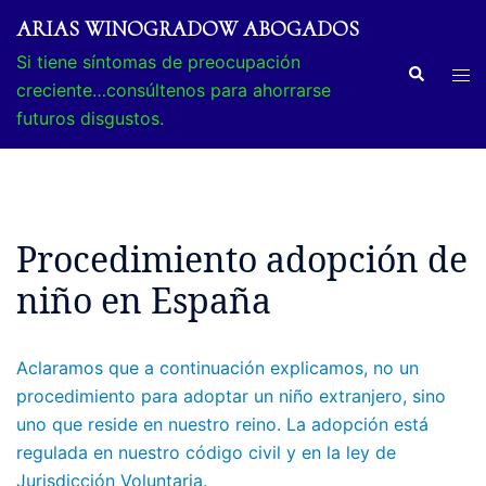
Saltar
ARIAS WINOGRADOW ABOGADOS
al
Si tiene síntomas de preocupación
contenido
Buscar
Alte
creciente…consúltenos para ahorrarse
men
futuros disgustos.
Procedimiento adopción de
niño en España
Aclaramos que a continuación explicamos, no un
procedimiento para adoptar un niño extranjero, sino
uno que reside en nuestro reino. La adopción está
regulada en nuestro código civil y en la ley de
Jurisdicción Voluntaria.